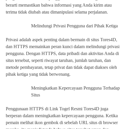
berarti memastikan bahwa informasi yang Anda kirim atau
terima tidak diubah atau dimanipulasi selama perjalanan.
Melindungi Privasi Pengguna dari Pihak Ketiga
Privasi adalah aspek penting dalam bermain di situs Tores4D,
dan HTTPS memainkan peran kunci dalam melindungi privasi
pengguna. Dengan HTTPS, data pribadi dan aktivitas Anda di
situs tersebut, seperti riwayat taruhan, jumlah taruhan, dan
metode pembayaran, tetap privat dan tidak dapat diakses oleh
pihak ketiga yang tidak berwenang.
Meningkatkan Kepercayaan Pengguna Terhadap
Situs
Penggunaan HTTPS di Link Togel Resmi Tores4D juga
berperan dalam meningkatkan kepercayaan pengguna. Ketika
pemain melihat ikon gembok di sebelah URL situs di browser