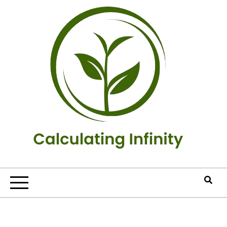
Skip
to
content