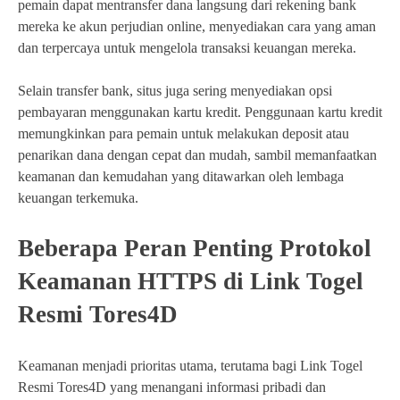
pemain dapat mentransfer dana langsung dari rekening bank
mereka ke akun perjudian online, menyediakan cara yang aman
dan terpercaya untuk mengelola transaksi keuangan mereka.
Selain transfer bank, situs juga sering menyediakan opsi
pembayaran menggunakan kartu kredit. Penggunaan kartu kredit
memungkinkan para pemain untuk melakukan deposit atau
penarikan dana dengan cepat dan mudah, sambil memanfaatkan
keamanan dan kemudahan yang ditawarkan oleh lembaga
keuangan terkemuka.
Beberapa Peran Penting Protokol
Keamanan HTTPS di Link Togel
Resmi Tores4D
Keamanan menjadi prioritas utama, terutama bagi Link Togel
Resmi Tores4D yang menangani informasi pribadi dan